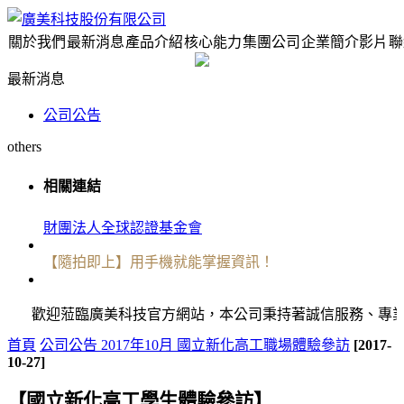
關於我們
最新消息
產品介紹
核心能力
集團公司
企業簡介影片
聯
最新消息
公司公告
others
相關連結
財團法人全球認證基金會
【隨拍即上】用手機就能掌握資訊！
歡迎蒞臨廣美科技官方網站，本公司秉持著誠信服務、專業技術、創新發
首頁
公司公告
2017年10月 國立新化高工職場體驗參訪
[2017-
10-27]
【
國立新化高工學生體驗參訪
】