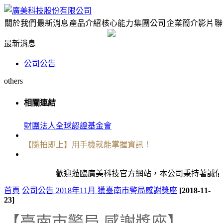
關於我們
最新消息
產品介紹
核心能力
集團公司
企業簡介影片
聯
最新消息
公司公告
others
相關連結
財團法人全球認證基金會
【隨拍即上】用手機就能掌握資訊！
歡迎蒞臨廣美科技官方網站，本公司秉持著誠信服務、專
首頁
公司公告
2018年11月 獲臺南市警局感謝獎座
[2018-11-
23]
【臺南市警局 感謝獎座
】