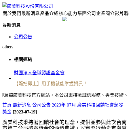
關於我們
最新消息
產品介紹
核心能力
集團公司
企業簡介影片
聯
最新消息
公司公告
others
相關連結
財團法人全球認證基金會
【隨拍即上】用手機就能掌握資訊！
廣美科技官方網站，本公司秉持著誠信服務、專業技術、創新發展、品質第
首頁
最新消息
公司公告
2023年 07月 廣美科技回饋社會頒發
獎金
[2023-07-19]
廣美科技秉持著回饋社會的理念，提供並參與此次台南
市第二分局破案獎金的頒發典禮，以實際行動肯定與感