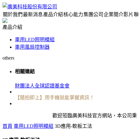
關於我們
最新消息
產品介紹
核心能力
集團公司
企業簡介影片
聯
產品介紹
車用LED照明模組
車用風扇控制器
others
相關連結
財團法人全球認證基金會
【隨拍即上】用手機就能掌握資訊！
歡迎蒞臨廣美科技官方網站，本公司秉持著誠
首頁
車用LED照明模組
3D應用-軟板工法